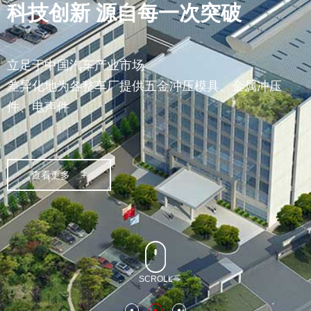
科技创新 源自每一次突破
立足于中国汽车产业市场
差异化地为各整车厂提供五金冲压模具、金属冲压
件、电声件
查看更多 +
SCROLL