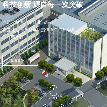
科技创新 源自每一次突破
立足于中国汽车产业市场
差异化地为各整车厂提供五金冲压模具、金属冲压
件、电声件
查看更多 +
SCROLL